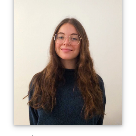
Avec son diplôme en génie logiciel de l'ÉTS
fraîchement en poche, Clémentine est une jeune
professionnelle passionnée par les possibilités
infinies de la technologie. Forte de sa formation
académique solide et de sa volonté d'apprendre,
elle a rejoint notre équipe en tant que
développeuse logiciel enthousiaste. Son agilité et
sa créativité lui permettent de trouver des
approches novatrices pour résoudre les défis
techniques, et sa capacité à s'adapter rapidement
aux nouvelles technologies en font une ressource
précieuse pour notre équipe. Clémentine apporte
un souffle de fraîcheur à nos projets, en offrant un
regard neuf et des idées audacieuses. Chez