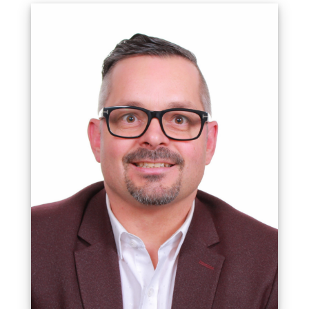
En complétant son BAC en administration des
affaires, Charles aspirait à devenir contrôleur
financier. Après avoir travaillé en comptabilité dans
une grande entreprise, il a vite réalisé qu’il était
davantage passionné par les systèmes de gestion.
C’est ainsi qu’il a débuté en 2004 sa carrière de
consultant en implantation de systèmes
comptables et ERP au sein d’une entreprise à
laquelle il est devenu co-propriétaire. Cinq ans
plus tard et fort d’un succès sans contredit,
l’entreprise fut l’objet d’une acquisition
stratégique. C’est à ce moment que Charles a