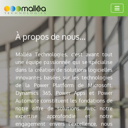
À propos de nous...
Malléa Technologies, c'est avant tout
une équipe passionnée qui se spécialise
dans la création de solutions logicielles
innovantes basées sur les technologies
de la Power Platform de Microsoft.
Dynamics 365, Power Apps et Power
Automate constituent les fondations de
notre offre de solutions. Avec notre
expertise approfondie et notre
engagement envers l'excellence, nous